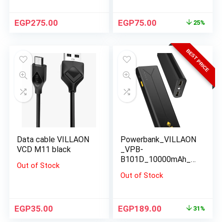
EGP
275.00
EGP
75.00
25%
BEST PRICE
Data cable VILLAON
Powerbank_VILLAON
VCD M11 black
_VPB-
B101D_10000mAh_bl
Out of Stock
ack
Out of Stock
EGP
35.00
EGP
189.00
31%