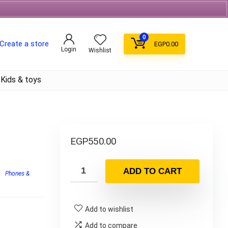
Free Shipping on orders over 700EGP On Coffee
0
Create a store
EGP
0.00
Login
Wishlist
Kids & toys
EGP
550.00
ADD TO CART
s
Phones &
Add to wishlist
Add to compare