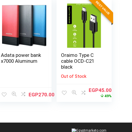
BEST VALUE
Adata power bank
Oraimo Type C
x7000 Aluminum
cable OCD-C21
black
Out of Stock
EGP
45.00
EGP
270.00
49%