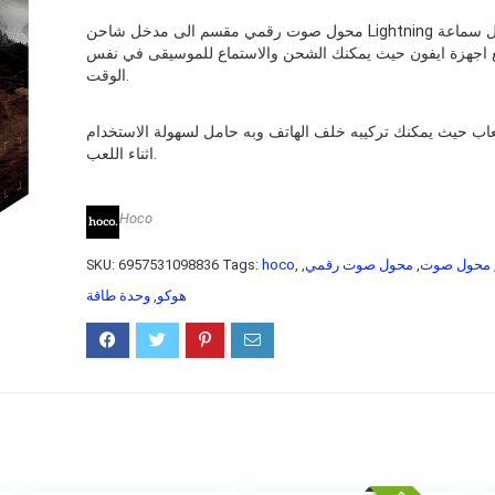
محول صوت رقمي مقسم الى مدخل شاحن Lightning ومدخل سماعة AUX
 اجهزة ايفون حيث يمكنك الشحن والاستماع للموسيقى في نفس
الوقت.
ب حيث يمكنك تركيبه خلف الهاتف وبه حامل لسهولة الاستخدام
اثناء اللعب.
Hoco
SKU:
6957531098836
Tags:
hoco
,
,
محول صوت رقمي
,
محول صوت
وحدة طاقة
,
هوكو