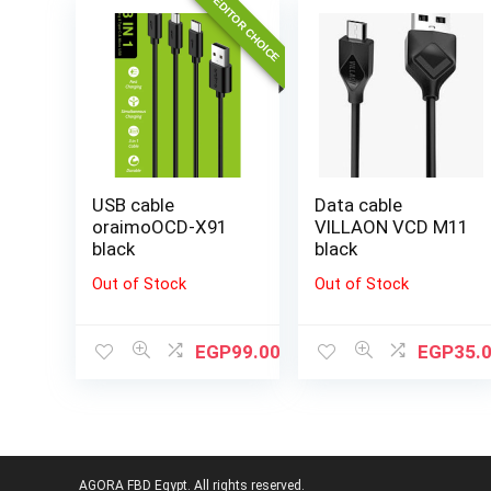
EDITOR CHOICE
USB cable
Data cable
oraimoOCD-X91
VILLAON VCD M11
black
black
Out of Stock
Out of Stock
EGP
99.00
EGP
35.
AGORA FBD Egypt. All rights reserved.