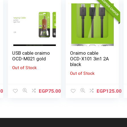
EDITOR CHOICE
USB cable oraimo
Oraimo cable
OCD-M021 gold
OCD-X101 3in1 2A
black
Out of Stock
Out of Stock
00
EGP
75.00
EGP
125.00