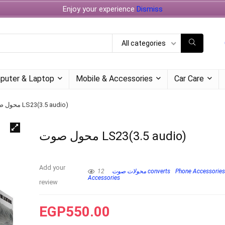
Enjoy your experience
Dismiss
All categories
puter & Laptop
Mobile & Accessories
Car Care
محول صوت LS23(3.5 audio)
محول صوت LS23(3.5 audio)
Add your
12
محولات صوت converts
Phone Accessorie
Accessories
review
EGP
550.00